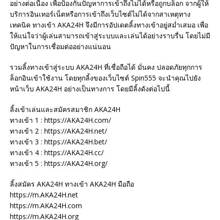
อย่างต่อเนื่อง เพื่อป้องกันปัญหาการเข้าถึงไม่ได้หรือถูกบล็อก จากผู้ให้
บริการอินเทอร์เน็ตหรือการเข้าถึงเว็บไซต์ไม่ได้จากสาเหตุทาง
เทคนิค ทางเข้า AKA24H จึงมีการอัปเดตลิ้งทางเข้าอยู่สม่ำเสมอ เพื่อ
ให้แน่ใจว่าผู้เล่นสามารถเข้าสู่ระบบและเล่นได้อย่างราบรื่น โดยไม่มี
ปัญหาในการเชื่อมต่ออย่างแน่นอน
รวมลิ้งทางเข้าสู่ระบบ AKA24H ที่เชื่อถือได้ มั่นคง ปลอดภัยทุกการ
ล็อกอินเข้าใช้งาน โดยทุกลิ้งของเว็บไซต์ Spin555 จะนำคุณไปยัง
หน้าเว็บ AKA24H อย่างเป็นทางการ โดยมีลิ้งดังต่อไปนี้
ลิ้งเข้าเล่นและสมัครสมาชิก AKA24H
ทางเข้า 1 : https://AKA24H.com/
ทางเข้า 2 : https://AKA24H.net/
ทางเข้า 3 : https://AKA24H.bet/
ทางเข้า 4 : https://AKA24H.cc/
ทางเข้า 5 : https://AKA24H.org/
ลิ้งสมัคร AKA24H ทางเข้า AKA24H มือถือ
https://m.AKA24H.net
https://m.AKA24H.com
https://m.AKA24H.org