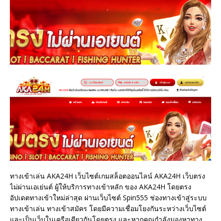
ทางเข้าเล่น AKA24H เว็บไซต์เกมสล็อตออนไลน์ AKA24H เว็บตรง
ไม่ผ่านเอเย่นต์ ผู้ให้บริการทางเข้าหลัก ของ AKA24H โดยตรง
อัปเดตทางเข้าใหม่ล่าสุด ผ่านเว็บไซต์ Spin555 ช่องทางเข้าสู่ระบบ
ทางเข้าเล่น ทางเข้าสมัคร โดยมีความเชื่อมโยงกันระหว่างเว็บไซต์
และเป็นเว็บในเครือเดียวกันโดยตรง และหากคุณกำลังมองหาทาง