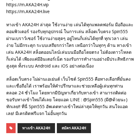
https://m.AKA24H.vip
https://m.AKA24H.live
ทางเข้า AKA24H ล่าสุด ใช้งานง่าย เล่นได้ทุกแพลตฟอร์ม มือถือและ
คอมพิวเตอร์ รองรับทุกอุปกรณ์ ในการเล่น สล็อตเว็บตรง Spin555
ผ่านเบราว์เซอร์ ใช้งานง่ายสุดๆ อยู่ไหนก็เล่นได้ทุกที่ ทุกเวลา เล่น
ง่าย ไม่มีกระตุก ระบบเสถียรกว่าใคร เหนือกว่าในทุกๆ ด้าน ทางเข้า
เล่น AKA24H สล็อตออนไลน์เล่นบนมือถือโดยตรง ไม่ต้องดาวโหลด
ก็เล่นได้ เพียงแค่มีอินเตอร์เน็ต รองรับการทำงานอย่างมีประสิทธิภาพ
สูงสุด ทั้งระบบ Android และ iOS อย่างต่อเนื่อง
สล็อตเว็บตรง ไม่ผ่านเอเย่นต์ เว็บไซต์ Spin555 คือทางเลือกที่มั่นคง
และเชื่อถือได้ เราพร้อมให้คำปรึกษาและช่วยเหลือผู้เล่นทุกท่าน
ตลอด 24 ชั่วโมง โดยหากมีปัญหาเกี่ยวกับทางเข้า สามารถติดต่อ
ขอรับทางเข้าใหม่ได้เลย โดยแอด LINE : @Spin555 (มี@ด้วยนะ)
ทักเลย!! ที่นี่ Spin555 อัพเดตทางเข้าใหม่ล่าสุดให้ทุกวัน สนใจแอด
เลย! มีเครดิตฟรีแจก ไม่อั้นทุกวัน
ทางเข้า AKA24H
สมัคร AKA24H