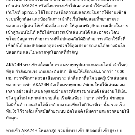
เข้าเล่น AKA24H หรือลิ้งหาทางเข้าไม่เจอแนะนำให้ขอลิ้งจาก
เว็บไซต์ Spin555 ได้โดยตรง เพื่อความปลอดภัยในการใช้งานเข้าสู่
ระบบที่ถูกต้อง และป้องกันการเข้าถึงเว็บไซต์ปลอมที่พยายามจะ
หลอกลวงผู้เล่น ให้เข้าผิดลิ้ง อาจทำให้คุณเผชิญกับความเสี่ยงในการ
เข้าสู่ระบบไม่ได้ หรือไม่สามารถเข้าเล่นเกมได้ และอาจจะโดน
ขโมยข้อมูลการทำธุรกรรมที่ไม่ปลอดภัยได้อีกด้วย การเลือกใช้ลิ้งที่
เชื่อถือได้ และอัปเดตล่าสุดจะช่วยให้คุณสามารถเล่นได้อย่างมั่นใจ
ปลอดภัย และไม่พลาดทุกโอกาสที่สำคัญ!
AKA24H ทางเข้าสล็อตเว็บตรง ครบทุกรูปแบบเกมออนไลน์ เจ้าใหญ่
ที่สุด กำลังมาแรง เกมเยอะอันดับ1 มีเกมให้เลือกเล่นมากกว่า 1000
เกม กราฟฟิกภาพสวย เสียงเพราะ น่าตื่นตาตื่นใจ ยอดผู้เข้าเล่นถล่ม
ทลาย ทางเข้า AKA24H จัดเต็มครบทุกเกม อัพเกมใหม่ให้เล่นตลอด
เวลา อย่างสม่ำเสมอ ทุกเกมผ่านการคัดสรรมาเป็นดี เล่นง่าย ได้เงิน
จริง ยูสใหม่ แตกหนัก จ่ายเต็ม เริ่มต้นเพียง 1 บาท เท่านั้น ฝากถอน
ไม่มีขั้นต่ำ ถอนเงินได้ด้วยตัวเอง แค่เพียงไม่กี่วินาทีเท่านั้น รวดเร็ว
ทันใจ ไว้ว่าเดิม ล้ำสมัยด้วยระบบ อัตโนมัติ เพิ่มความสะดวกสบายให้
กับคุณ
ทางเข้า AKA24H ใหม่ล่าสุด รวมลิ้งทางเข้า อัปเดตลิ้งเข้าสู่ระบบ