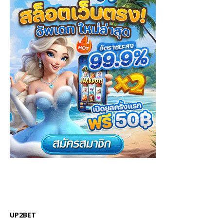
UP2BET