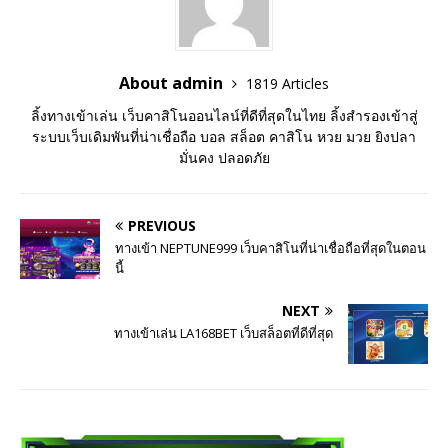
About admin
1819 Articles
ลิ้งทางเข้าเล่น เว็บคาสิโนออนไลน์ที่ดีที่สุดในไทย ลิ้งสำรองเข้าสู่
ระบบเว็บเดิมพันที่น่าเชื่อถือ บอล สล็อต คาสิโน หวย มวย ยิงปลา
มั่นคง ปลอดภัย
PREVIOUS
ทางเข้า NEPTUNE999 เว็บคาสิโนที่น่าเชื่อถือที่สุดในตอน
นี้
NEXT
ทางเข้าเล่น LA168BET เว็บสล็อตที่ดีที่สุด