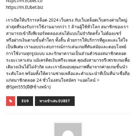
https://m.EUbet.co
https://m.EUbet.biz
เราเปิดให้บริการสล็อต 2024 เว็บตรง กับเว็บสล็อตเว็บตรงค่ายใหญ่
ล่าสุดที่รองรับการใช้งานมากกว่า 1 ล้านผู้ใช้ทั่วโลก สมาชิกของเรา
สามารถเข้าถึงฟีเจอร์ทดลองเล่นได้แบบไม่จำกัดครั้ง ไม่ต้องแชร์
หรือฝากเงินตามขั้นต่ำใดๆ ทั้งสิ้น ด้วยการให้บริการที่ดูแลและใส่ใจ
เป็นพิเศษ เรามอบประสบการณ์การเล่นเกมที่ทันสมัยและตอบโจทย์
การใช้งานทุกรูปแบบ และรักษาความเป็นส่วนตัวของสมาชิกตลอด
ระยะเวลาเล่น แม้เครดิตเงินฟรีจะหมด คุณยังสามารถรีเฟรชเกมเพื่อ
เติมวงเงินได้ไม่จำกัด และเรายังมอบคุณภาพที่มาจากค่ายเกมชั้นนำ
ระดับโลก พร้อมทั้งให้ความช่วยเหลือและคำแนะนำที่เป็นที่น่าเชื่อถือ
แก่สมาชิกตลอด 24 ชั่วโมงสนใจสมัคร >แอดไลน์ >
@Spin555(มี@ข้างหน้า)
EU9
ทางเข้าเล่น EUBET