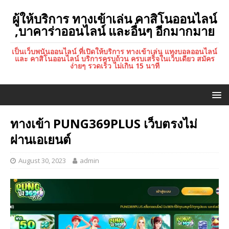
ผู้ให้บริการ ทางเข้าเล่น คาสิโนออนไลน์
,บาคาร่าออนไลน์ และอื่นๆ อีกมากมาย
เป็นเว็บพนันออนไลน์ ที่เปิดให้บริการ ทางเข้าเล่น แทงบอลออนไลน์
และ คาสิโนออนไลน์ บริการครบถ้วน ครบเสร็จในเว็บเดียว สมัคร
ง่ายๆ รวดเร็ว ไม่เกิน 15 นาที
ทางเข้า PUNG369PLUS เว็บตรงไม่
ผ่านเอเยนต์
August 30, 2023
admin