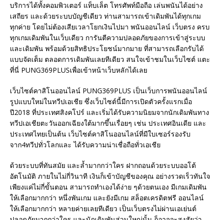
บริการได้ทั้งคอมพิวเตอร์ แท็บเล็ต โทรศัพท์มือถือ เล่นพนันได้อย่าง
เสถียร และด้วยระบบบัญชีเดียว ท่านสามารถเข้าเดิมพันได้ทุกเกม
ทุกค่าย โดยไม่ต้องเสียเวลาโยกเงินไปมา พนันออนไลน์ เว็บตรง ครบ
ทุกเกมเดิมพันในเว็บเดียว การันตีความปลอดภัยของการเข้าสู่ระบบ
และเดิมพัน พร้อมด้วยสิทธิประโยชน์มากมาย ที่สามารถเลือกรับได้
แบบจัดเต็ม ตลอดการเดิมพันเลยทีเดียว สนใจเข้าชมในเว็บไซต์ แตะ
ที่นี่ PUNG369PLUSเพื่อเข้าหน้าเว็บหลักได้เลย
เว็บไซต์คาสิโนออนไลน์ PUNG369PLUS เป็นเว็บการพนันออนไลน์
รูปแบบใหม่ในทวีปเอเชีย ซึ่งเว็บไซต์นี้มีการเปิดตัวครั้งแรกเมื่อ
ปี2018 ที่ประเทศสิงคโปร์ และเริ่มได้รับความนิยมจากนักเดิมพันทาง
ทวีปเอเชียตะวันออกเฉียงใต้มากขึ้นเรื่อยๆ เช่น ประเทศอินเดีย และ
ประเทศไทยเป็นต้น เว็บไซต์คาสิโนออนไลน์ที่มีใบเซอร์รองรับ
จาก4ทวีปทั่วโลกและ ได้รับความน่าเชื่อถือทั่วเอเชีย
ด้วยระบบที่ทันสมัย และล้ำมากกว่าใคร ฝากถอนด้วยระบบออโต้
อัตโนมัติ ภายในไม่กี่วินาที เงินก็เข้าบัญชีของคุณ อย่างรวดเร็วทันใจ
เพียงแค่ไม่กี่ขั้นตอน สามารถทำเองได้ง่าย ๆด้วยตนเอง มีเกมเดิมพัน
ให้เลือกมากกว่า หนึ่งพันเกม และยังมีเกม สล็อตเครดิตฟรี ออนไลน์
ให้เลือกมากกว่า หลายค่ายเลยทีเดียว เป็นเว็บตรงไม่ผ่านเอเย่นต์
ปลอดภัยมากกว่าใคร และนักเดิมพันส่วนใหญ่นั้น ก็อาจจะสงสัยว่า