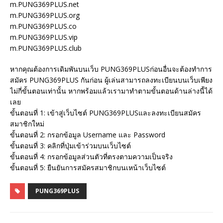
m.PUNG369PLUS.net
m.PUNG369PLUS.org
m.PUNG369PLUS.co
m.PUNG369PLUS.vip
m.PUNG369PLUS.club
หากคุณต้องการเดิมพันบนเว็บ PUNG369PLUSก่อนอื่นจะต้องทำการ
สมัคร PUNG369PLUS กันก่อน ผู้เล่นสามารถลงทะเบียนบนเว็บเพียง
ไม่กี่ขั้นตอนเท่านั้น หากพร้อมแล้วเรามาทำตามขั้นตอนด้านล่างนี้ได้
เลย
ขั้นตอนที่ 1: เข้าสู่เว็บไซต์ PUNG369PLUSและลงทะเบียนสมัคร
สมาชิกใหม่
ขั้นตอนที่ 2: กรอกข้อมูล Username และ Password
ขั้นตอนที่ 3: คลิกที่ปุ่มเข้าร่วมบนเว็บไซต์
ขั้นตอนที่ 4: กรอกข้อมูลส่วนตัวที่ตรงตามความเป็นจริง
ขั้นตอนที่ 5: ยืนยันการสมัครสมาชิกบนเหน้าเว็บไซต์
PUNG369PLUS