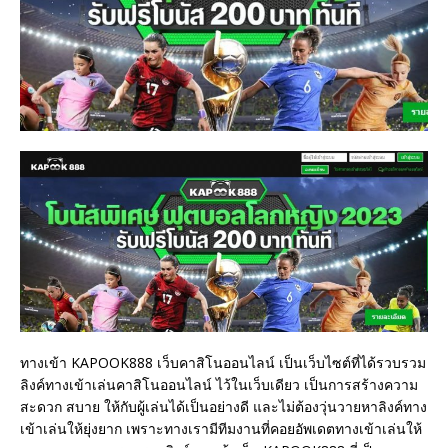
ทางเข้า KAPOOK888 เว็บคาสิโนออนไลน์ เป็นเว็บไซต์ที่ได้รวบรวม
ลิงค์ทางเข้าเล่นคาสิโนออนไลน์ ไว้ในเว็บเดียว เป็นการสร้างความ
สะดวก สบาย ให้กับผู้เล่นได้เป็นอย่างดี และไม่ต้องวุ่นวายหาลิงค์ทาง
เข้าเล่นให้ยุ่งยาก เพราะทางเรามีทีมงานที่คอยอัพเดตทางเข้าเล่นให้