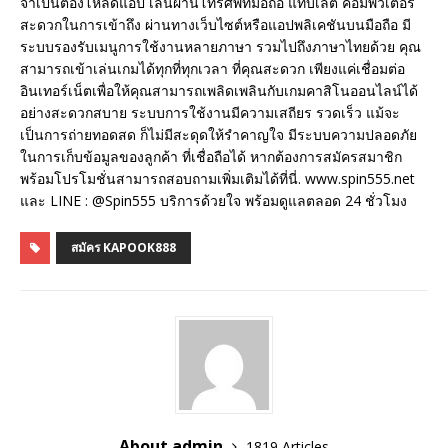
จำเป็นต้องโหลดแอป เล่นผ่านโทรศัพท์มือถือ แท็บเล็ต คอมพิวเตอร์
สะดวกในการเข้าถึง ผ่านทางเว็บไซต์หรือแอปพลิเคชันบนมือถือ มี
ระบบรองรับเมนูการใช้งานหลายภาษา รวมไปถึงภาษาไทยด้วย คุณ
สามารถเข้าเล่นเกมได้ทุกที่ทุกเวลา ที่คุณสะดวก เพียงแค่เชื่อมต่อ
อินเทอร์เน็ตเพื่อให้คุณสามารถเพลิดเพลินกับเกมคาสิโนออนไลน์ได้
อย่างสะดวกสบาย ระบบการใช้งานมีความเสถียร รวดเร็ว แม้จะ
เป็นการถ่ายทอดสด ก็ไม่มีสะดุดให้รำคาญใจ มีระบบความปลอดภัย
ในการเก็บข้อมูลของลูกค้า ที่เชื่อถือได้ หากต้องการสมัครสมาชิก
พร้อมโปรโมชั่นสามารถสอบถามเพิ่มเติมได้ที่นี่. www.spin555.net
และ LINE : @Spin555 บริการด้วยใจ พร้อมดูแลตลอด 24 ชั่วโมง
สมัคร KAPOOK888
About admin
1819 Articles