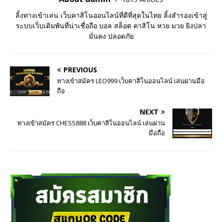
ลิ้งทางเข้าเล่น เว็บคาสิโนออนไลน์ที่ดีที่สุดในไทย ลิ้งสำรองเข้าสู่
ระบบเว็บเดิมพันที่น่าเชื่อถือ บอล สล็อต คาสิโน หวย มวย ยิงปลา
มั่นคง ปลอดภัย
PREVIOUS
ทางเข้าสมัคร LEO999 เว็บคาสิโนออนไลน์ เล่นผ่านมือ
ถือ
NEXT
ทางเข้าสมัคร CHESS888 เว็บคาสิโนออนไลน์ เล่นผ่าน
มือถือ