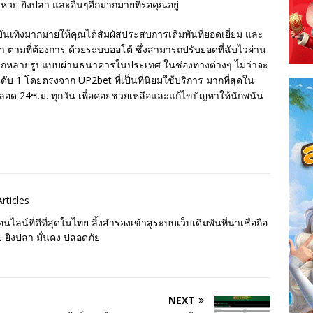
ล หวย ยิงปลา และอื่นๆอีกมากมายที่รอคุณอยู่
เทิงมากมายให้คุณได้สัมผัสประสบการเดิมพันที่ยอดเยี่ยม และ
มที่ต้องการ ด้วยระบบออโต้ ซึ่งสามารถปรับยอดที่ฉับไวผ่าน
รฝากหลายรูปแบบผ่านธนาคารในประเทศ ในช่องทางต่างๆ ไม่ว่าจะ
บ 1 โดยตรงจาก UP2bet ที่เป็นที่นิยมใช้บริการ มากที่สุดใน
ลอด 24ช.ม. ทุกวัน เพื่อคอยช่วยเหลือและแก้ไขปัญหาให้นักพนัน
rticles
นไลน์ที่ดีที่สุดในไทย ลิ้งสำรองเข้าสู่ระบบเว็บเดิมพันที่น่าเชื่อถือ
 ยิงปลา มั่นคง ปลอดภัย
NEXT