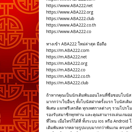
https://www.ABA222.net
https://www.ABA222.org
https://www.ABA222.club
https://www.ABA222.co.th
https://www.ABA222.co
ทางเข้า ABA222 ใหม่ล่าสุด มือถือ
https://m.ABA222.com
https://m.ABA222.net
https://m.ABA222.org
https://m.ABA222.co
https://m.ABA222.co.th
https://m.ABA222.club
ถ้าหากคุณเป็นนักเดิมพันออนไลนที่ชื่อชอบโบน
มากกว่าเว็บอื่นๆ ทั้งโบนัสฝากครั้งแรก โบนัสเติ
พิเศษ แจกฟรีเครดิต ทุกเทศกาลต่างๆ รวมโปรโมชั่
รองรับสมาชิกทุกท่าน และคุณสามารถเล่นเกมออนไลน
ที่ไหน เมื่อไหร่ก็ได้ที่ ทั้งระบบ ios หรือ Andr
เดิมพันหลากหลายรูปแบบมากกว่าพันเกม ครบครันท