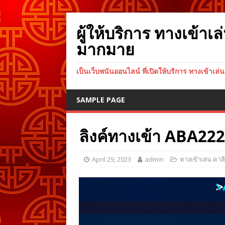
ผู้ให้บริการ ทางเข้า
มากมาย
เป็นเว็บพนันออนไลน์ ที่เปิดให้บริการ ทางเข้าเ
SAMPLE PAGE
ลิงค์ทางเข้า ABA22
April 29, 2023
admin
ทางเข้าเล่น คา