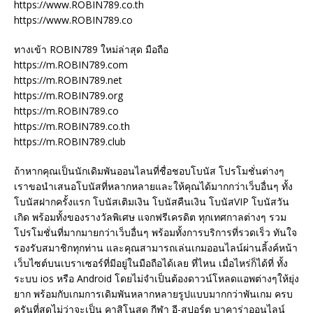
https://www.ROBIN789.co.th
https://www.ROBIN789.co
ทางเข้า ROBIN789 ใหม่ล่าสุด มือถือ
https://m.ROBIN789.com
https://m.ROBIN789.net
https://m.ROBIN789.org
https://m.ROBIN789.co
https://m.ROBIN789.co.th
https://m.ROBIN789.club
ถ้าหากคุณเป็นนักเดิมพันออนไลนที่ชื่อชอบโบนัส โปรโมชั่นต่างๆ
เราขอนำเสนอโบนัสที่หลากหลายและให้คุณได้มากกว่าเว็บอื่นๆ ทั้ง
โบนัสฝากครั้งแรก โบนัสเติมเงิน โบนัสคืนเงิน โบนัสVIP โบนัสวัน
เกิด พร้อมทั้งของรางวัลพิเศษ แจกฟรีเครดิต ทุกเทศกาลต่างๆ รวม
โปรโมชั่นที่มากมายกว่าเว็บอื่นๆ พร้อมทั้งการบริการที่รวดเร็ว ทันใจ
รองรับสมาชิกทุกท่าน และคุณสามารถเล่นเกมออนไลน์ผ่านลิ้งค์หน้า
เว็บไซต์บนเบราเซอร์ที่มีอยู่ในมือถือได้เลย ที่ไหน เมื่อไหร่ก็ได้ที่ ทั้ง
ระบบ ios หรือ Android โดยไม่จำเป็นต้องดาวน์โหลดแอพต่างๆให้ยุ่ง
ยาก พร้อมกับเกมการเดิมพันหลากหลายรูปแบบมากกว่าพันเกม ครบ
ครันที่สุดไม่ว่าจะเป็น คาสิโนสด กีฬา อี-สปอร์ต บาคาร่าออนไลน์