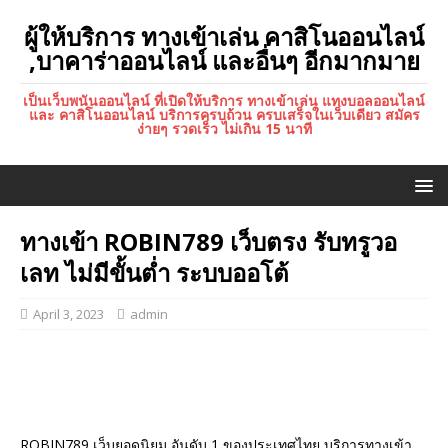
ผู้ให้บริการ ทางเข้าเล่น คาสิโนออนไลน์
,บาคาร่าออนไลน์ และอื่นๆ อีกมากมาย
เป็นเว็บพนันออนไลน์ ที่เปิดให้บริการ ทางเข้าเล่น แทงบอลออนไลน์
และ คาสิโนออนไลน์ บริการครบถ้วน ครบเสร็จในเว็บเดียว สมัคร
ง่ายๆ รวดเร็ว ไม่เกิน 15 นาที
ทางเข้า ROBIN789 เว็บตรง รับทรูวอ
เลท ไม่มีขั้นต่ำ ระบบออโต้
April 3, 2023
admin
ROBIN789 เว็บยอดนิยม อันดับ 1 ของประเทศไทย บริการทางเข้า