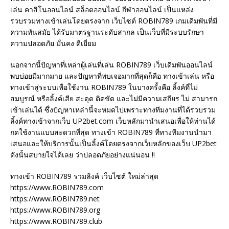
เล่น คาสิโนออนไลน์ สล็อตออนไลน์ กีฬาออนไลน์ เป็นแหล่ง
รวบรวมทางเข้าเล่นโดยตรงจาก เว็บไซต์ ROBIN789 เกมเดิมพันที่มี
ความทันสมัย ได้รับมาตรฐานระดับสากล เป็นเว็บที่มีระบบรักษา
ความปลอดภัย มั่นคง ดีเยี่ยม
นอกจากนี้ปัญหาที่เหล่าผู้เล่นที่เล่น ROBIN789 เว็บเดิมพันออนไลน์
พบบ่อยมีมากมาย และปัญหาที่พบเจอมากที่สุดก็คือ ทางเข้าเล่น หรือ
ทางเข้าสู่ระบบเพื่อใช้งาน ROBIN789 ในบางครั้งคือ ลิ้งค์ที่ไม่
สมบูรณ์ หรือลิ้งค์เสีย สะดุด ติดขัด และไม่มีความเสถียร ไม่ สามารถ
เข้าเล่นได้ ซึ่งปัญหาเหล่านี้จะหมดไปเพราะทางทีมงานที่ได้รวบรวม
ลิ้งค์ทางเข้าจากเว็บ UP2bet.com เว็บหลักมานำเสนอเพื่อให้ท่านได้
กดใช้งานแบบสะดวกที่สุด ทางเข้า ROBIN789 ที่ทางทีมงานนำมา
เสนอและให้บริการนั้นเป็นลิ้งค์โดยตรงจากเว็บหลักของเว็บ UP2bet
ดังนั้นสบายใจได้เลย ว่าปลอดภัยอย่างแน่นอน !!
ทางเข้า ROBIN789 รวมลิงค์ เว็บไซต์ ใหม่ล่าสุด
https://www.ROBIN789.com
https://www.ROBIN789.net
https://www.ROBIN789.org
https://www.ROBIN789.club