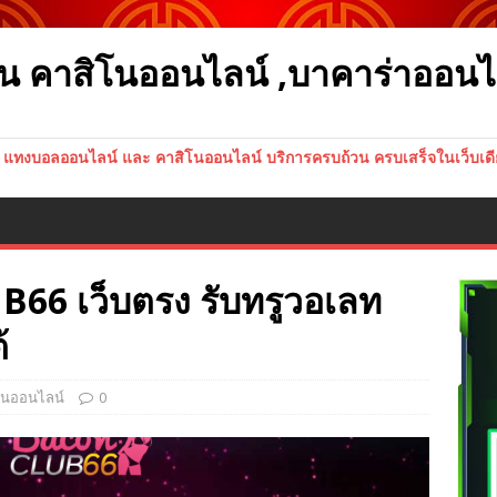
เล่น คาสิโนออนไลน์ ,บาคาร่าออนไล
ล่น แทงบอลออนไลน์ และ คาสิโนออนไลน์ บริการครบถ้วน ครบเสร็จในเว็บเดียว
66 เว็บตรง รับทรูวอเลท
้
ิโนออนไลน์
0