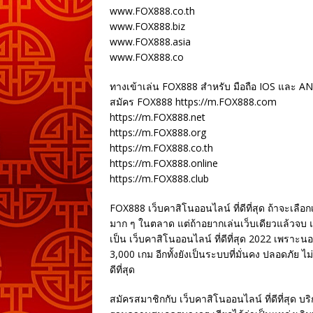
www.FOX888.co.th
www.FOX888.biz
www.FOX888.asia
www.FOX888.co
ทางเข้าเล่น FOX888 สำหรับ มือถือ IOS และ 
สมัคร FOX888 https://m.FOX888.com
https://m.FOX888.net
https://m.FOX888.org
https://m.FOX888.co.th
https://m.FOX888.online
https://m.FOX888.club
FOX888 เว็บคาสิโนออนไลน์ ที่ดีที่สุด ถ้าจะเลือ
มาก ๆ ในตลาด แต่ถ้าอยากเล่นเว็บเดียวแล้วจบ
เป็น เว็บคาสิโนออนไลน์ ที่ดีที่สุด 2022 เพราะ
3,000 เกม อีกทั้งยังเป็นระบบที่มั่นคง ปลอดภัย ไ
ดีที่สุด
สมัครสมาชิกกับ เว็บคาสิโนออนไลน์ ที่ดีที่สุด บร