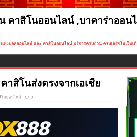
เล่น คาสิโนออนไลน์ ,บาคาร่าออนไล
ล่น แทงบอลออนไลน์ และ คาสิโนออนไลน์ บริการครบถ้วน ครบเสร็จในเว็บเดียว
 คาสิโนส่งตรงจากเอเชีย
าสิโนออนไลน์
0