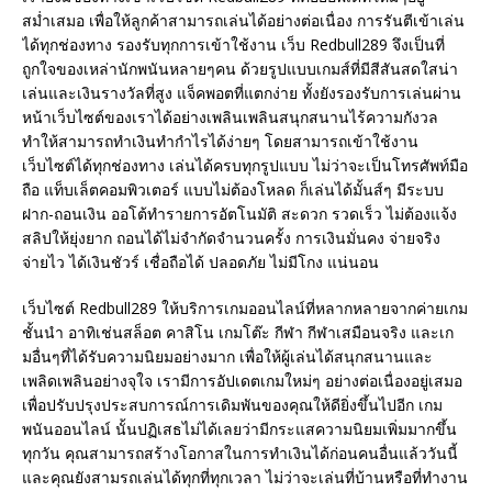
สม่ำเสมอ เพื่อให้ลูกค้าสามารถเล่นได้อย่างต่อเนื่อง การรันตีเข้าเล่น
ได้ทุกช่องทาง รองรับทุกการเข้าใช้งาน เว็บ Redbull289 จึงเป็นที่
ถูกใจของเหล่านักพนันหลายๆคน ด้วยรูปแบบเกมส์ที่มีสีสันสดใสน่า
เล่นและเงินรางวัลที่สูง แจ็คพอตที่แตกง่าย ทั้งยังรองรับการเล่นผ่าน
หน้าเว็บไซต์ของเราได้อย่างเพลินเพลินสนุกสนานไร้ความกังวล
ทำให้สามารถทำเงินทำกำไรได้ง่ายๆ โดยสามารถเข้าใช้งาน
เว็บไซต์ได้ทุกช่องทาง เล่นได้ครบทุกรูปแบบ ไม่ว่าจะเป็นโทรศัพท์มือ
ถือ แท็บเล็ตคอมพิวเตอร์ แบบไม่ต้องโหลด ก็เล่นได้มั้นส์ๆ มีระบบ
ฝาก-ถอนเงิน ออโต้ทำรายการอัตโนมัติ สะดวก รวดเร็ว ไม่ต้องแจ้ง
สลิปให้ยุ่งยาก ถอนได้ไม่จำกัดจำนวนครั้ง การเงินมั่นคง จ่ายจริง
จ่ายไว ได้เงินชัวร์ เชื่อถือได้ ปลอดภัย ไม่มีโกง แน่นอน
เว็บไซต์ Redbull289 ให้บริการเกมออนไลน์ที่หลากหลายจากค่ายเกม
ชั้นนำ อาทิเช่นสล็อต คาสิโน เกมโต๊ะ กีฬา กีฬาเสมือนจริง และเก
มอื่นๆที่ได้รับความนิยมอย่างมาก เพื่อให้ผู้เล่นได้สนุกสนานและ
เพลิดเพลินอย่างจุใจ เรามีการอัปเดตเกมใหม่ๆ อย่างต่อเนื่องอยู่เสมอ
เพื่อปรับปรุงประสบการณ์การเดิมพันของคุณให้ดียิ่งขึ้นไปอีก เกม
พนันออนไลน์ นั้นปฏิเสธไม่ได้เลยว่ามีกระแสความนิยมเพิ่มมากขึ้น
ทุกวัน คุณสามารถสร้างโอกาสในการทำเงินได้ก่อนคนอื่นแล้ววันนี้
และคุณยังสามรถเล่นได้ทุกที่ทุกเวลา ไม่ว่าจะเล่นที่บ้านหรือที่ทำงาน