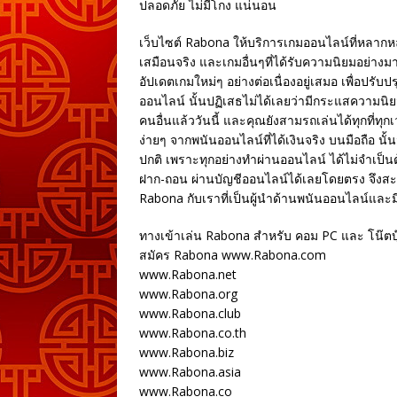
ปลอดภัย ไม่มีโกง แน่นอน
เว็บไซต์ Rabona ให้บริการเกมออนไลน์ที่หลากห
เสมือนจริง และเกมอื่นๆที่ได้รับความนิยมอย่างมา
อัปเดตเกมใหม่ๆ อย่างต่อเนื่องอยู่เสมอ เพื่อปรั
ออนไลน์ นั้นปฏิเสธไม่ได้เลยว่ามีกระแสความนิ
คนอื่นแล้ววันนี้ และคุณยังสามรถเล่นได้ทุกที่ทุ
ง่ายๆ จากพนันออนไลน์ที่ได้เงินจริง บนมือถือ 
ปกติ เพราะทุกอย่างทำผ่านออนไลน์ ได้ไม่จำเป็น
ฝาก-ถอน ผ่านบัญชีออนไลน์ได้เลยโดยตรง จึงสะ
Rabona กับเราที่เป็นผู้นำด้านพนันออนไลน์และม
ทางเข้าเล่น Rabona สำหรับ คอม PC และ โน๊ตบุ
สมัคร Rabona www.Rabona.com
www.Rabona.net
www.Rabona.org
www.Rabona.club
www.Rabona.co.th
www.Rabona.biz
www.Rabona.asia
www.Rabona.co