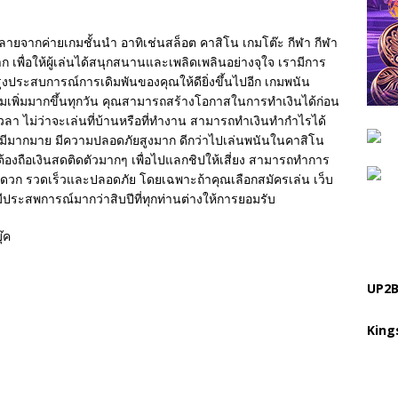
ลายจากค่ายเกมชั้นนำ อาทิเช่นสล็อต คาสิโน เกมโต๊ะ กีฬา กีฬา
ก เพื่อให้ผู้เล่นได้สนุกสนานและเพลิดเพลินอย่างจุใจ เรามีการ
บปรุงประสบการณ์การเดิมพันของคุณให้ดียิ่งขึ้นไปอีก เกมพนัน
ยมเพิ่มมากขึ้นทุกวัน คุณสามารถสร้างโอกาสในการทำเงินได้ก่อน
กเวลา ไม่ว่าจะเล่นที่บ้านหรือที่ทำงาน สามารถทำเงินทำกำไรได้
นั้นมีมากมาย มีความปลอดภัยสูงมาก ดีกว่าไปเล่นพนันในคาสิโน
ต้องถือเงินสดติดตัวมากๆ เพื่อไปแลกชิปให้เสี่ยง สามารถทำการ
ดวก รวดเร็วและปลอดภัย โดยเฉพาะถ้าคุณเลือกสมัครเล่น เว็บ
ีประสพการณ์มากว่าสิบปีที่ทุกท่านต่างให้การยอมรับ
๊ค
UP2
King