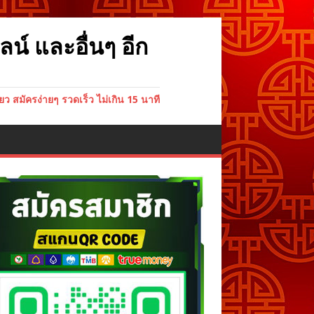
น์ และอื่นๆ อีก
 สมัครง่ายๆ รวดเร็ว ไม่เกิน 15 นาที