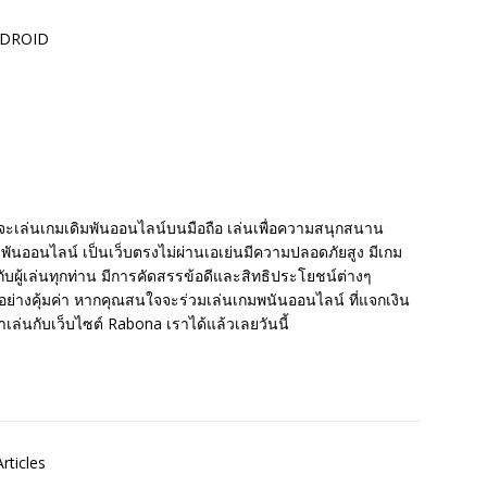
ANDROID
ี่จะเล่นเกมเดิมพันออนไลน์บนมือถือ เล่นเพื่อความสนุกสนาน
มพันออนไลน์ เป็นเว็บตรงไม่ผ่านเอเย่นมีความปลอดภัยสูง มีเกม
บผู้เล่นทุกท่าน มีการคัดสรรข้อดีและสิทธิประโยชน์ต่างๆ
้อย่างคุ้มค่า หากคุณสนใจจะร่วมเล่นเกมพนันออนไลน์ ที่แจกเงิน
าเล่นกับเว็บไซต์ Rabona เราได้แล้วเลยวันนี้
rticles