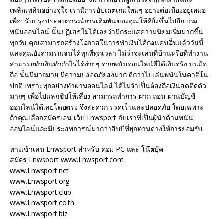
เพลิดเพลินอย่างจุใจ เรามีการอัปเดตเกมใหม่ๆ อย่างต่อเนื่องอยู่เสมอ
เพื่อปรับปรุงประสบการณ์การเดิมพันของคุณให้ดียิ่งขึ้นไปอีก เกม
พนันออนไลน์ นั้นปฏิเสธไม่ได้เลยว่ามีกระแสความนิยมเพิ่มมากขึ้น
ทุกวัน คุณสามารถสร้างโอกาสในการทำเงินได้ก่อนคนอื่นแล้ววันนี้
และคุณยังสามรถเล่นได้ทุกที่ทุกเวลา ไม่ว่าจะเล่นที่บ้านหรือที่ทำงาน
สามารถทำเงินทำกำไรได้ง่ายๆ จากพนันออนไลน์ที่ได้เงินจริง บนมือ
ถือ นั้นมีมากมาย มีความปลอดภัยสูงมาก ดีกว่าไปเล่นพนันในคาสิโน
ปกติ เพราะทุกอย่างทำผ่านออนไลน์ ได้ไม่จำเป็นต้องถือเงินสดติดตัว
มากๆ เพื่อไปแลกชิปให้เสี่ยง สามารถทำการ ฝาก-ถอน ผ่านบัญชี
ออนไลน์ได้เลยโดยตรง จึงสะดวก รวดเร็วและปลอดภัย โดยเฉพาะ
ถ้าคุณเลือกสมัครเล่น เว็บ Lnwsport กับเราที่เป็นผู้นำด้านพนัน
ออนไลน์และมีประสพการณ์มากว่าสิบปีที่ทุกท่านต่างให้การยอมรับ
ทางเข้าเล่น Lnwsport สำหรับ คอม PC และ โน๊ตบุ๊ค
สมัคร Lnwsport www.Lnwsport.com
www.Lnwsport.net
www.Lnwsport.org
www.Lnwsport.club
www.Lnwsport.co.th
www.Lnwsport.biz