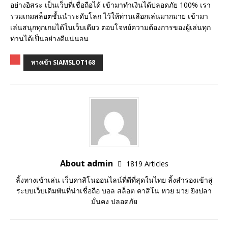
อย่างอิสระ เป็นเว็บที่เชื่อถือได้ เข้ามาทำเงินได้ปลอดภัย 100% เรา
รวมเกมสล็อตชั้นนำระดับโลก ไว้ให้ท่านเลือกเล่นมากมาย เข้ามา
เล่นสนุกทุกเกมได้ในเว็บเดียว ตอบโจทย์ความต้องการของผู้เล่นทุก
ท่านได้เป็นอย่างดีแน่นอน
ทางเข้า SIAMSLOT168
About admin
1819 Articles
ลิ้งทางเข้าเล่น เว็บคาสิโนออนไลน์ที่ดีที่สุดในไทย ลิ้งสำรองเข้าสู่
ระบบเว็บเดิมพันที่น่าเชื่อถือ บอล สล็อต คาสิโน หวย มวย ยิงปลา
มั่นคง ปลอดภัย