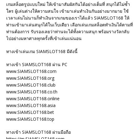
เกมสล็อตรูปแบบใหม่ ให้เข้ามาสัมผัสกันได้อย่างเต็มที่ สนุกได้ไม่ซ้ำ
ใคร ผู้เล่นต่างให้ความสนใจ เข้ามาเล่นทำเงินกันอย่างมากมาย ใช้
เวลาเล่นไม่นานก็ทำเงินจากเกมของเราได้แล้ว SIAMSLOT168 ให้
ท่านเข้ามาเล่นสนุกได้ในเว็บเดียว เลือกเล่นเกมสล็อตทำเงินได้ตามที่
ท่านต้องการ รับรองเลยว่าท่านจะได้ทั้งความสนุก พร้อมรางวัลกลับ
ไปอย่างมหาศาลทุกครั้งที่เข้าเล่นแน่นอน
ทางเข้าเล่นเกม SIAMSLOT168 มีดังนี้
ทางเข้า SIAMSLOT168 ผ่าน PC
www.SIAMSLOT168.com
www.SIAMSLOT168.org
www.SIAMSLOT168.club
www.SIAMSLOT168.co.th
www.SIAMSLOT168.online
www.SIAMSLOT168.asia
www.SIAMSLOT168.bet
www.SIAMSLOT168.top
ทางเข้า SIAMSLOT168 ผ่านมือถือ
https://m.SIAMSLOT168.com