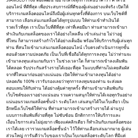
ออนไลน์ ที่ดีที่สุด เพื่อประสบการณ์ที่ดีของผู้เล่นอย่างแท้จริง เปิดให้
บริการเกมสล็อตออนไลน์ถึงมือผู้เล่นทุกครั้งที่ต้องการ บนเว็บไซต์ที่
สามารถ เลือกเล่นเกมสล็อตได้ทุกรูปแบบ ให้ท่านเข้าทำเงินได้
รวดเร็วที่สุด เราเป็นเว็บที่ดีที่สุด เท่าที่เคยมีมา ท่านสามารถเข้ามา
ทำเงินกับเกมสล็อตของเราได้อย่างไหลลื่น เข้าเล่นง่าย ไม่ว่าอยู่
ที่ไหน ก็สามารถสร้างกำไรได้อย่างเต็มอิ่ม พร้อมให้บริการกับผู้เล่นทุก
ท่าน ที่สนใจเข้ามาเล่นเกมสล็อตออนไลน์ เว็บตรงดำเนินการทุกขั้น
ตอนด้วยความปลอดภัย เป็นเว็บที่เชื่อถือได้ทุกการลงทุน ไม่ว่าท่านจะ
เข้ามาลงทุนเล่นเกมกับเรา ในช่วงเวลาใด ก็สามารถเข้าลงเดิมพัน
ได้ตลอด รับประกันสร้างรายได้เยอะที่สุด ในแบบที่ท่านไม่เคยสัมผัส
จากที่ไหนมาก่อนอย่างแน่นอน เปิดให้ท่านเข้ามาลงทุนได้อย่าง
ปลอดภัย 100% เรารับรองเลยว่าทุกการลงทุนของท่าน จะส่งผล
ตอบแทนให้กับท่าน ได้อย่างคุ้มค่าทุกครั้ง ที่ท่านเข้ามาเดิมพันกับ
เว็บไซต์ของเราอย่างแน่นอน รวมความสนุกให้ท่านได้เจอทุกวันอย่าง
แน่นอนรวมเกมสล็อตชั้นนำ ระดับโลก เล่นสนุกได้ในเว็บเดียว เป็น
อีกหนึ่งเว็บไซต์ให้ท่าน ที่ท่านสามารถเข้ามาสร้างรายได้ ผ่านรูป
แบบการเดิมพันที่ง่ายที่สุด ไม่ซับซ้อน มีกติกาการให้บริการและ
เงื่อนไขการเล่นไม่ยุ่งยาก เพียงแค่คลิกเดียว ก็ทำเงินกับเกมสล็อตของ
เราได้เลย เรารวมเกมสล็อตชั้นนำ ไว้ให้ท่านเลือกเล่นมากมาย ผู้เล่น
ส่วนใหญ่ การันตีว่าเว็บของเราเป็นเว็บเกมสล็อตระดับโลก ที่มีแต่