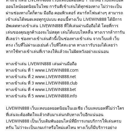
ออนไลน์ยอดนิยมในไทย การันตีเข้าเล่นได้ทุกช่องทาง ไม่ว่าจะเป็น
ผ่านช่องทางใดก็ตาม มือถือ คอมพิวเตอร์ สมาร์ทโฟนต่างๆ สามารถ
เข้าเล่นได้หมดเลยทุกรูปแบบ ตอนนี้ทางเว็บ LIVEWIN888 ได้มีการ
อัพเดตทางเข้าเล่น LIVEWIN888 ที่ให้เล่นผ่านมือถือได้ โดยที่การ
เล่นของคุณลูกค้าเองจะไม่สดุด เล่นได้แบบไหลลื่น ทางเรากล้าการัน
ตีเลยว่า ช่องทางเข้าเล่นตัวนี้เป็นช่องทางเข้าเล่น จากเว็บแท้ เว็บ
ตรง เว็บที่ไม่ผ่านเอเย่นต์ เว็บที่ใสสะอาด ทางเรารับรองได้เลยว่า
หากใช้ทางเข้าเล่นที่เราลงให้แล้วจะไม่ผิดหวังอย่างแน่นอน
ทางเข้าเล่น LIVEWIN888 เล่นผ่านมือถือ
ทางเข้าเล่น ที่ 1 www.LIVEWIN888.com
ทางเข้าเล่น ที่ 2 www.LIVEWIN888.net
ทางเข้าเล่น ที่ 3 www.LIVEWIN888.club
ทางเข้าเล่น ที่ 4 www.LIVEWIN888.bet
ทางเข้าเล่น ที่ 5 www.LIVEWIN888.info
LIVEWIN888 เว็บเเทงบอลยอดนิยมในเอเชีย เว็บแทงบอลที่ไม่ว่าใคร
ที่เล่นจะต้องติดใจแล้วกลับมาเล่นกลับทางเว็บอีกแน่นอน
LIVEWIN888 เป็นเว็บเดิมพันออนไลน์ที่มีการเกมบริการให้เล่นครบ
ครัน ไม่ว่าจะเป็นเกมเก่าหรือใหม่แค่ไหน ทางเว็บก็มีบริการอย่าง