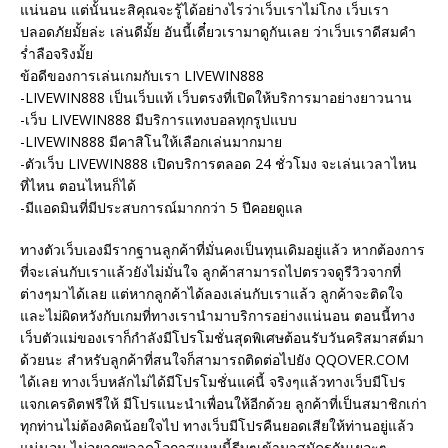
แน่นอน แต่นั้นนะสิคุณจะรู้ได้อย่างไรว่าเว็บเราไม่โกง เว็บเรา
ปลอดภัยมั้ยล่ะ เล่นดีมั้ย อันนี้เดี๋ยวเรามาดูกันเลย ว่าเว็บเราดีสมคำ
ร่ำลือจริงมั้ย
ข้อดีของการเล่นเกมกับเรา LIVEWIN888
-LIVEWIN888 เป็นเว็บแท้ เว็บตรงที่เปิดให้บริการมาอย่างยาวนาน
-เว็บ LIVEWIN888 มีบริการแทงบอลทุกรูปแบบ
-LIVEWIN888 มีคาสิโนให้เลือกเล่นมากมาย
-ตัวเว็บ LIVEWIN888 เปิดบริการตลอด 24 ชั่วโมง จะเล่นเวลาไหน
ที่ไหน ตอนไหนก็ได้
-มีแอดมินที่มีประสบการณ์มากกว่า 5 ปีคอยดูแล
ทางตัวเว็บเองมีรากฐานลูกค้าที่มั่นคงเป็นทุนเดิมอยู่แล้ว หากต้องการ
ที่จะเล่นกับเราแล้วยังไม่มั่นใจ ลูกค้าสามารถไปตรวจดูรีวิวจากที่
ต่างๆมาได้เลย แต่หากลูกค้าได้ลองเล่นกับเราแล้ว ลูกค้าจะติดใจ
และไม่ผิดหวังกับเกมที่ทางเรานำมาบริการอย่างแน่นอน ตอนนี้ทาง
เว็บตัวแม่ของเราก็กำลังมีโปรโมชั่นสุดพิเศษต้อนรับวันคริสมาสต์มา
ด้วยนะ สำหรับลูกค้าที่สนใจก็สามารถติดต่อไปยัง QQOVER.COM
ได้เลย ทางเว็บหลักไม่ได้มีโปรโมชั่นแค่นี้ จริงๆแล้วทางเว็บมีโปร
แจกเครดิตฟรีให้ มีโปรแนะนำเพื่อนให้อีกด้วย ลูกค้าที่เป็นสมาชิกเก่า
ทุกท่านไม่ต้องคิดน้อยใจไป ทางเว็บมีโปรคืนยอดเสียให้ท่านอยู่แล้ว
แน่นอน ไม่อยากพลาดโอกาสแบบนี้รีบๆเข้ามาสมัครกันเยอะๆ