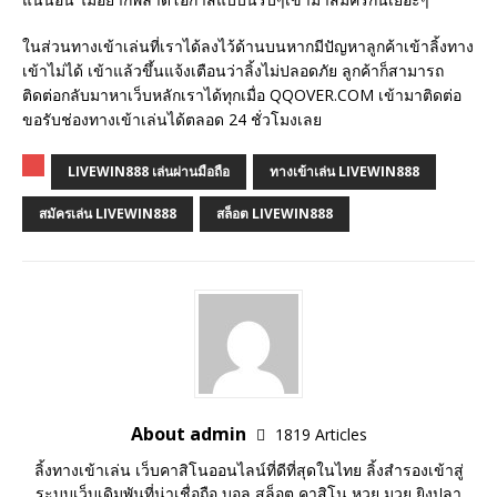
ในส่วนทางเข้าเล่นที่เราได้ลงไว้ด้านบนหากมีปัญหาลูกค้าเข้าลิ้งทาง
เข้าไม่ได้ เข้าแล้วขึ้นแจ้งเตือนว่าลิ้งไม่ปลอดภัย ลูกค้าก็สามารถ
ติดต่อกลับมาหาเว็บหลักเราได้ทุกเมื่อ QQOVER.COM เข้ามาติดต่อ
ขอรับช่องทางเข้าเล่นได้ตลอด 24 ชั่วโมงเลย
LIVEWIN888 เล่นผ่านมือถือ
ทางเข้าเล่น LIVEWIN888
สมัครเล่น LIVEWIN888
สล็อต LIVEWIN888
About admin
1819 Articles
ลิ้งทางเข้าเล่น เว็บคาสิโนออนไลน์ที่ดีที่สุดในไทย ลิ้งสำรองเข้าสู่
ระบบเว็บเดิมพันที่น่าเชื่อถือ บอล สล็อต คาสิโน หวย มวย ยิงปลา