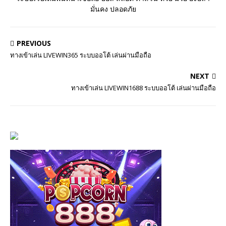
มั่นคง ปลอดภัย
PREVIOUS
ทางเข้าเล่น LIVEWIN365 ระบบออโต้ เล่นผ่านมือถือ
NEXT
ทางเข้าเล่น LIVEWIN1688 ระบบออโต้ เล่นผ่านมือถือ