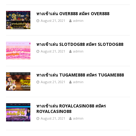
ทางเข้าเล่น OVER888 สมัคร OVER888
August 21, 2021
admin
ทางเข้าเล่น SLOTDOG88 สมัคร SLOTDOG88
August 21, 2021
admin
ทางเข้าเล่น TUGAME888 สมัคร TUGAME888
August 21, 2021
admin
ทางเข้าเล่น ROYALCASINO88 สมัคร
ROYALCASINO88
August 21, 2021
admin