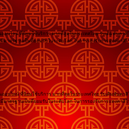
นไลน์ ที่นิยมใช้บริการ มากที่สุดในประเทศไทย รับเดิมพันคาสิ
และมีมาตรฐานเป็นที่ยอมรับในระดับโลก ในการรองรับการแทงคาสิโน
นไลน์ ที่นิยมใช้บริการ มากที่สุดในประเทศไทย รับเดิมพันคาสิ
และมีมาตรฐานเป็นที่ยอมรับในระดับโลก ในการรองรับการแทงคาสิโน