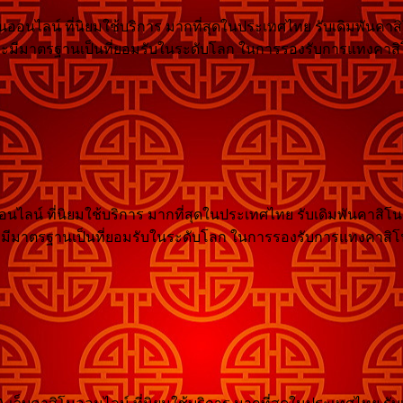
นไลน์ ที่นิยมใช้บริการ มากที่สุดในประเทศไทย รับเดิมพันคาสิ
ด้และมีมาตรฐานเป็นที่ยอมรับในระดับโลก ในการรองรับการแทงคาสิโ
ลน์ ที่นิยมใช้บริการ มากที่สุดในประเทศไทย รับเดิมพันคาสิโนอ
และมีมาตรฐานเป็นที่ยอมรับในระดับโลก ในการรองรับการแทงคาสิโน