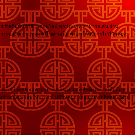
รับเดิมพันคาสิโนออนไลน์ ทุกประเภท สามารถเล่น ผ่าน
นการรองรับการแทงคาสิโนผ่านเน็ต พร้อมให้บริการไม่มีวันหยุด
อนไลน์ ทุกประเภท สามารถเล่น ผ่านเว็บไซต์ และ บนมือถือ (
ผ่านเน็ต พร้อมให้บริการไม่มีวันหยุด โดยสามารถติดต่อได้ผ่าน