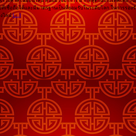
คาสิโนออนไลน์ ที่นิยมใช้บริการ มากที่สุดในประเทศไทย รับเด
งที่เชื่อถือได้และมีมาตรฐานเป็นที่ยอมรับในระดับโลก ในการรองร
างไลน์
[…]